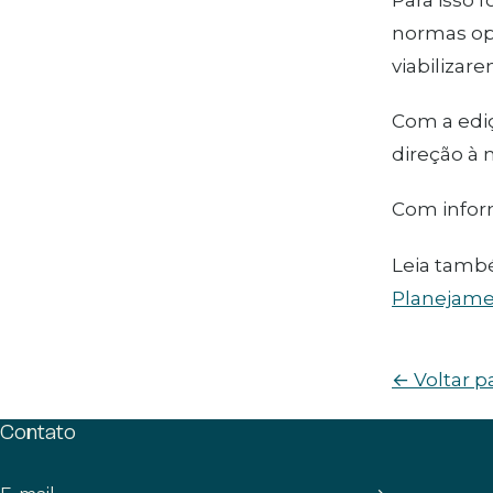
normas ope
viabilizar
Com a ediç
direção à 
Com info
Leia tamb
Planejame
← Voltar p
Contato