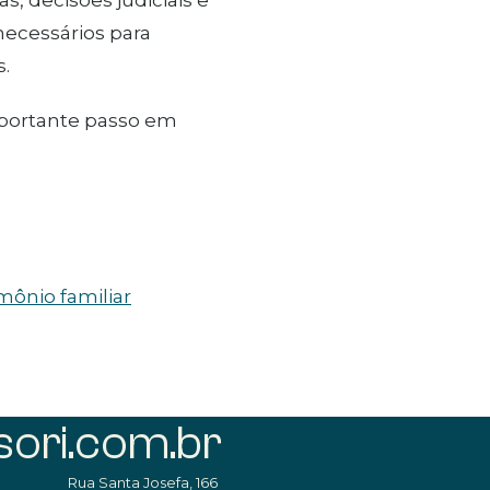
necessários para
s.
mportante passo em
ônio familiar
ori.com.br
Rua Santa Josefa, 166