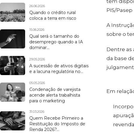
tem dispon
26.06.2026
PIS/Pasep 
Quando o crédito rural
coloca a terra em risco
A Instruç
15.06.2026
sobre o te
Qual será o tamanho do
desemprego quando a IA
dominar…
Dentre as 
da base de
29.05.2026
A sucessão de ativos digitais
julgamento
e a lacuna regulatória no…
05.05.2026
Condenação de varejista
Em relação
acende alerta trabalhista
para o marketing
Incorpo
31.03.2026
apuraçã
Quem Recebe Primeiro a
Restituição do Imposto de
revenda,
Renda 2026?…