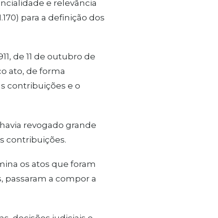
ncialidade e relevância
.170) para a definição dos
911, de 11 de outubro de
o ato, de forma
as contribuições e o
já havia revogado grande
s contribuições.
imina os atos que foram
as, passaram a compor a
s, decisões judiciais e