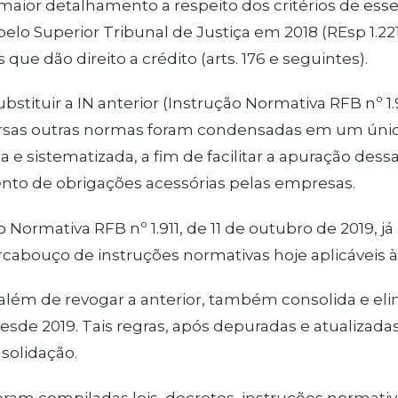
maior detalhamento a respeito dos critérios de esse
pelo Superior Tribunal de Justiça em 2018 (REsp 1.221
que dão direito a crédito (arts. 176 e seguintes).
bstituir a IN anterior (Instrução Normativa RFB nº 1.
versas outras normas foram condensadas em um únic
a e sistematizada, a fim de facilitar a apuração dess
to de obrigações acessórias pelas empresas.
o Normativa RFB nº 1.911, de 11 de outubro de 2019, 
rcabouço de instruções normativas hoje aplicáveis à
 além de revogar a anterior, também consolida e el
esde 2019. Tais regras, após depuradas e atualizad
solidação.
foram compiladas leis, decretos, instruções normativa