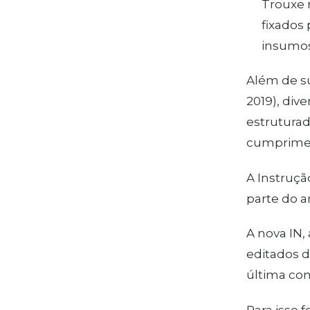
Trouxe 
fixados 
insumos 
Além de su
2019), di
estruturad
cumprimen
A Instruçã
parte do a
A nova IN,
editados d
última con
Para isso 