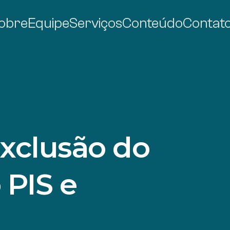
obre
Equipe
Serviços
Conteúdo
Contat
xclusão do
 PIS e