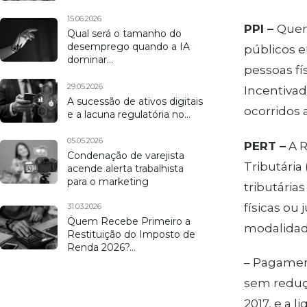
15.06.2026
PPI –
Quem
Qual será o tamanho do
desemprego quando a IA
públicos e
dominar…
pessoas fí
29.05.2026
Incentivad
A sucessão de ativos digitais
ocorridos 
e a lacuna regulatória no…
05.05.2026
PERT –
A R
Condenação de varejista
Tributária
acende alerta trabalhista
para o marketing
tributária
físicas ou
31.03.2026
Quem Recebe Primeiro a
modalidade
Restituição do Imposto de
Renda 2026?…
– Pagament
sem reduçã
2017, e a l