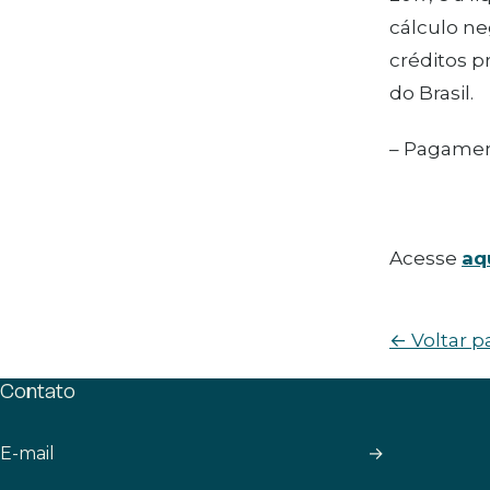
cálculo ne
créditos p
do Brasil.
– Pagament
Acesse
aq
← Voltar p
Contato
→