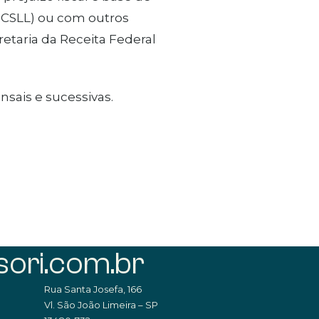
 (CSLL) ou com outros
retaria da Receita Federal
sais e sucessivas.
ori.com.br
Rua Santa Josefa, 166
Vl. São João Limeira – SP