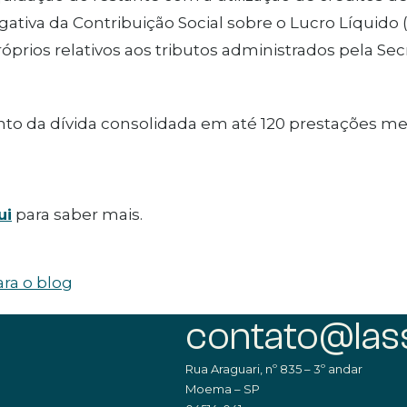
gativa da Contribuição Social sobre o Lucro Líquido
róprios relativos aos tributos administrados pela Sec
o da dívida consolidada em até 120 prestações men
ui
para saber mais.
ara o blog
contato@lass
Rua Araguari, nº 835 – 3º andar
Moema – SP