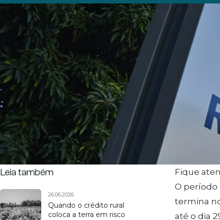
Leia também
Fique aten
O período 
26.06.2026
termina no
Quando o crédito rural
coloca a terra em risco
até o dia 