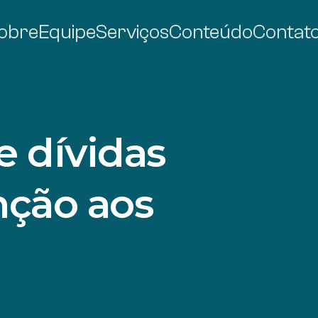
obre
Equipe
Serviços
Conteúdo
Contat
e dívidas
enção aos