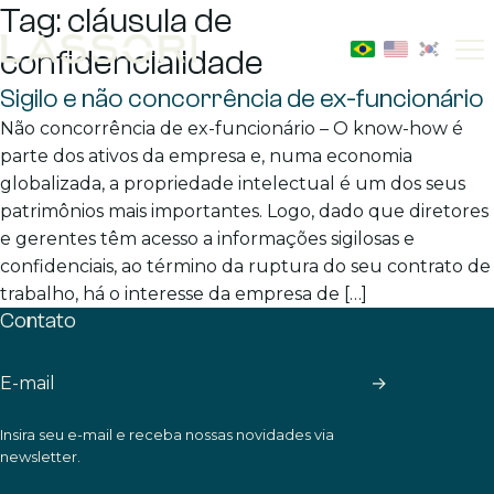
Tag:
cláusula de
confidencialidade
Abr
m
Sigilo e não concorrência de ex-funcionário
Não concorrência de ex-funcionário – O know-how é
parte dos ativos da empresa e, numa economia
globalizada, a propriedade intelectual é um dos seus
patrimônios mais importantes. Logo, dado que diretores
e gerentes têm acesso a informações sigilosas e
confidenciais, ao término da ruptura do seu contrato de
trabalho, há o interesse da empresa de […]
Contato
→
Insira seu e-mail e receba nossas novidades via
newsletter.