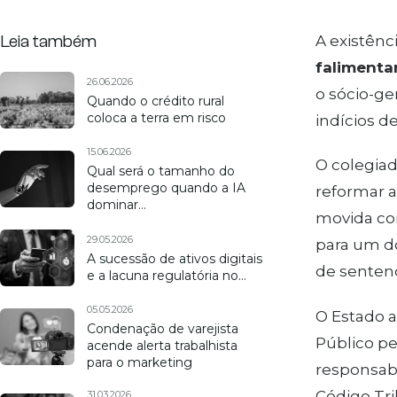
Leia também
A existên
falimenta
26.06.2026
o sócio-ge
Quando o crédito rural
coloca a terra em risco
indícios de
15.06.2026
O colegiad
Qual será o tamanho do
desemprego quando a IA
reformar a
dominar…
movida co
29.05.2026
para um do
A sucessão de ativos digitais
de senten
e a lacuna regulatória no…
05.05.2026
O Estado a
Condenação de varejista
Público pe
acende alerta trabalhista
para o marketing
responsabi
Código Tri
31.03.2026