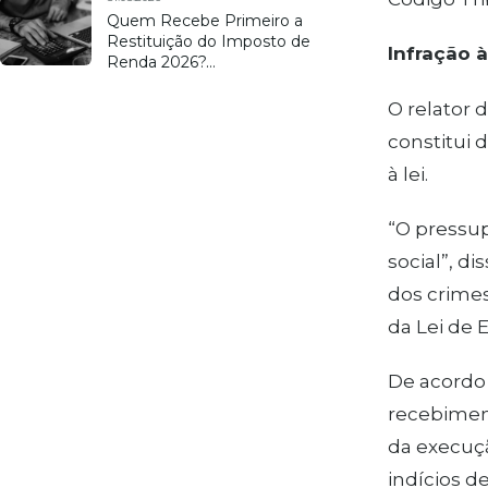
Quem Recebe Primeiro a
Restituição do Imposto de
Infração à
Renda 2026?…
O relator 
constitui 
à lei.
“O pressup
social”, d
dos crimes
da Lei de 
De acordo 
recebiment
da execuçã
indícios de