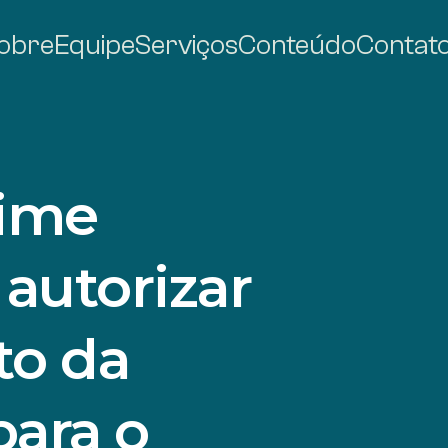
obre
Equipe
Serviços
Conteúdo
Contat
rime
autorizar
to da
para o