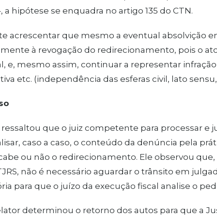
–, a hipótese se enquadra no artigo 135 do CTN.
te acrescentar que mesmo a eventual absolvição 
mente à revogação do redirecionamento, pois o ato
al, e, mesmo assim, continuar a representar infração à
iva etc. (independência das esferas civil, lato sensu,
so
 ressaltou que o juiz competente para processar e ju
lisar, caso a caso, o conteúdo da denúncia pela prát
 cabe ou não o redirecionamento. Ele observou que,
TJRS, não é necessário aguardar o trânsito em julg
ia para que o juízo da execução fiscal analise o pe
elator determinou o retorno dos autos para que a J