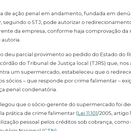
cia de ação penal em andamento, fundada em denú
r
, segundo o STJ, pode autorizar o redirecionamento
rente da empresa, conforme haja comprovação da ma
 autoria.
o deu parcial provimento ao pedido do Estado do Ri
córdão do Tribunal de Justiça local (TJRS) que, nos 
ntra um supermercado, estabeleceu que o redire
s sócios – que responde por crime falimentar – exig
ça penal condenatória.
legou que o sócio-gerente do supermercado foi de
la prática de crime falimentar (
Lei 11.101
/2005, artigo 
lização pessoal pelos créditos sob cobrança, como 
butário Nacional (
CTN
).