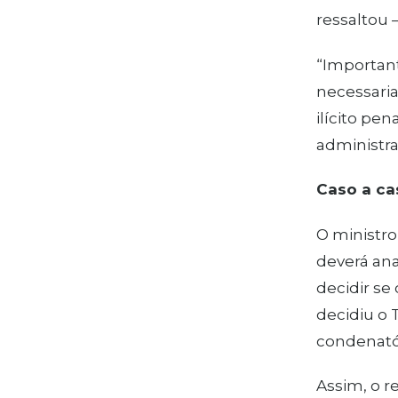
ressaltou 
“Importan
necessaria
ilícito pen
administrat
Caso a ca
O ministro
deverá ana
decidir se
decidiu o 
condenatór
Assim, o r