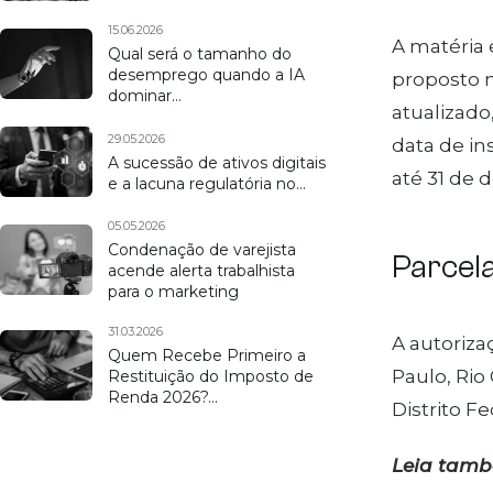
15.06.2026
A matéria 
Qual será o tamanho do
desemprego quando a IA
proposto 
dominar…
atualizado
29.05.2026
data de in
A sucessão de ativos digitais
até 31 de 
e a lacuna regulatória no…
05.05.2026
Condenação de varejista
Parcel
acende alerta trabalhista
para o marketing
31.03.2026
A autoriz
Quem Recebe Primeiro a
Paulo, Rio
Restituição do Imposto de
Renda 2026?…
Distrito F
Leia tam