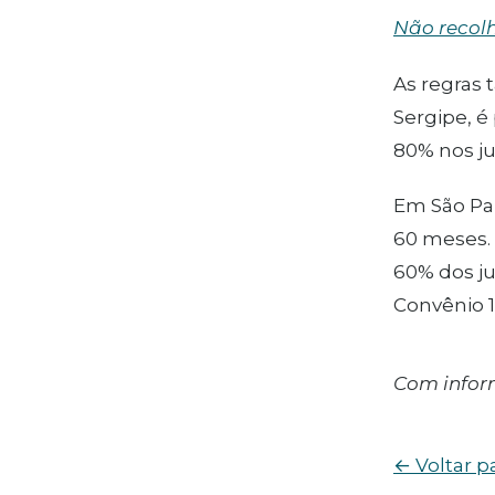
Não recolh
As regras
Sergipe, é
80% nos ju
Em São Pau
60 meses. 
60% dos ju
Convênio 1
Com info
← Voltar p