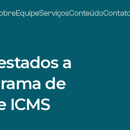
obre
Equipe
Serviços
Conteúdo
Contat
estados a
grama de
e ICMS