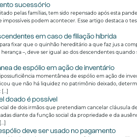
ento sucessório
tado pelas famílias, tem sido repensado após esta pand
s e impossíveis podem acontecer. Esse artigo destaca o 
ndentes em caso de filiação híbrida
 para fixar que o quinhão hereditário a que faz jus a c
da herança –, deve ser igual ao dos descendentes quando 
ea de espólio em ação de inventário
ipossuficiência momentânea de espólio em ação de invent
erificou que não há liquidez no patrimônio deixado, det
 […]
el doado é possível
ial de dois irmãos que pretendiam cancelar cláusula de
astadas diante da função social da propriedade e da ausê
[…]
e espólio deve ser usado no pagamento