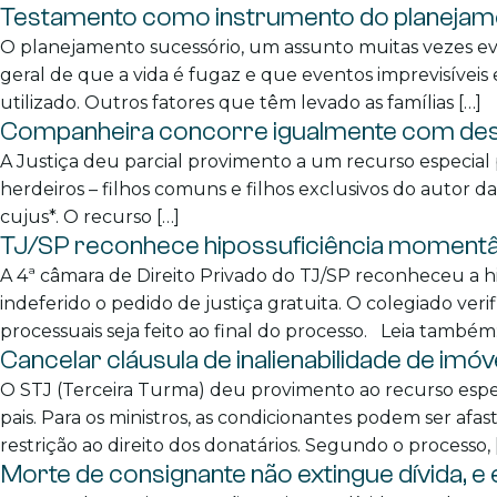
Testamento como instrumento do planejam
O planejamento sucessório, um assunto muitas vezes evi
geral de que a vida é fugaz e que eventos imprevisívei
utilizado. Outros fatores que têm levado as famílias […]
Companheira concorre igualmente com desce
A Justiça deu parcial provimento a um recurso especial
herdeiros – filhos comuns e filhos exclusivos do autor 
cujus*. O recurso […]
TJ/SP reconhece hipossuficiência momentân
A 4ª câmara de Direito Privado do TJ/SP reconheceu a h
indeferido o pedido de justiça gratuita. O colegiado v
processuais seja feito ao final do processo. Leia também:
Cancelar cláusula de inalienabilidade de imóv
O STJ (Terceira Turma) deu provimento ao recurso espec
pais. Para os ministros, as condicionantes podem ser af
restrição ao direito dos donatários. Segundo o processo, 
Morte de consignante não extingue dívida, 