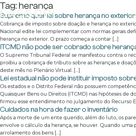
Tag:
herança
S
Supremo quer lei sobre herança no exterior
Cobrança de imposto sobre doação e herança no exteri
Nacional edite lei complementar com normas gerais def
herança no exterior. O prazo começa a contar […]
ITCMD não pode ser cobrado sobre herança
O Supremo Tribunal Federal se manifestou contra o recu
proibiu a cobrança de tributo sobre as heranças e doaç
deste mês no Plenário Virtual. […]
Lei estadual não pode instituir imposto sob
Os estados e o Distrito Federal não possuem competência
Quaisquer Bens ou Direitos (ITCMD) nas hipóteses de do
firmou esse entendimento no julgamento do Recurso Ex
Cuidados na hora de fazer o inventário
Após a morte de um ente querido, além do luto, os paren
envolve o cálculo da herança, se houver. Quando uma pe
arrolamento dos bens […]