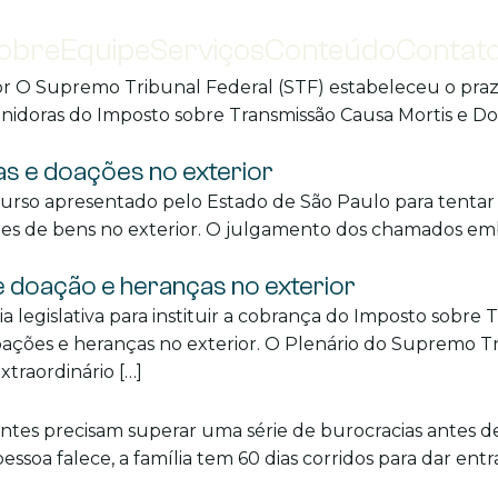
obre
Equipe
Serviços
Conteúdo
Contat
or O Supremo Tribunal Federal (STF) estabeleceu o pra
inidoras do Imposto sobre Transmissão Causa Mortis e D
s e doações no exterior
rso apresentado pelo Estado de São Paulo para tentar r
ões de bens no exterior. O julgamento dos chamados emba
re doação e heranças no exterior
 legislativa para instituir a cobrança do Imposto sobre
ações e heranças no exterior. O Plenário do Supremo Tri
traordinário […]
tes precisam superar uma série de burocracias antes de 
ssoa falece, a família tem 60 dias corridos para dar en