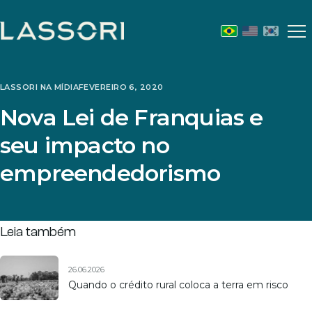
Abr
m
LASSORI NA MÍDIA
FEVEREIRO 6, 2020
Nova Lei de Franquias e
seu impacto no
empreendedorismo
Leia também
26.06.2026
Quando o crédito rural coloca a terra em risco