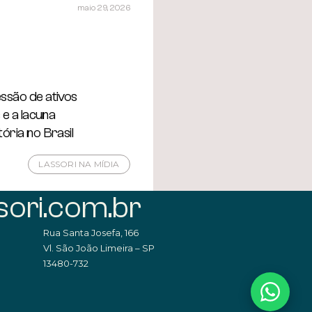
maio 29, 2026
ssão de ativos
s e a lacuna
tória no Brasil
LASSORI NA MÍDIA
ori.com.br
Rua Santa Josefa, 166
Vl. São João Limeira – SP
13480-732