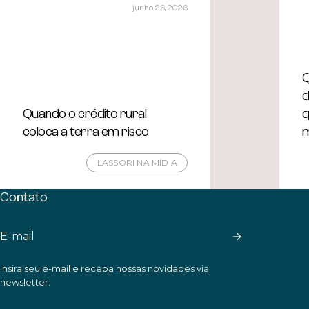
junho 26, 2026
Q
Quando o crédito rural
q
coloca a terra em risco
m
LASSORI NA MÍDIA
Contato
→
Insira seu e-mail e receba nossas novidades via
newsletter.