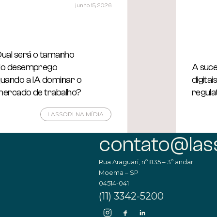
junho 15, 2026
ual será o tamanho
do desemprego
A suce
uando a IA dominar o
digitai
ercado de trabalho?
regula
LASSORI NA MÍDIA
contato@lass
Rua Araguari, nº 835 – 3º andar
Moema – SP
04514-041
(11) 3342-5200