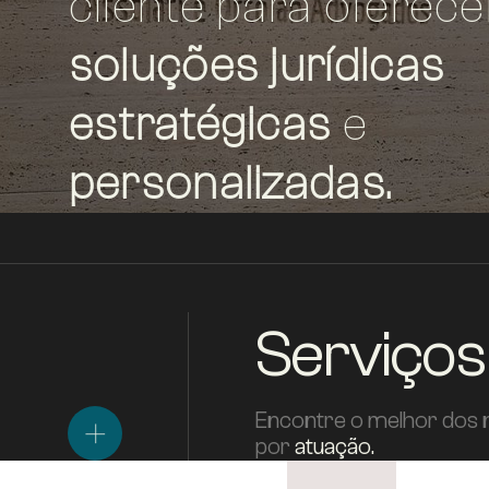
cliente para oferece
soluções jurídicas
estratégicas
e
personalizadas.
Serviços
Encontre o melhor dos 
por
atuação.