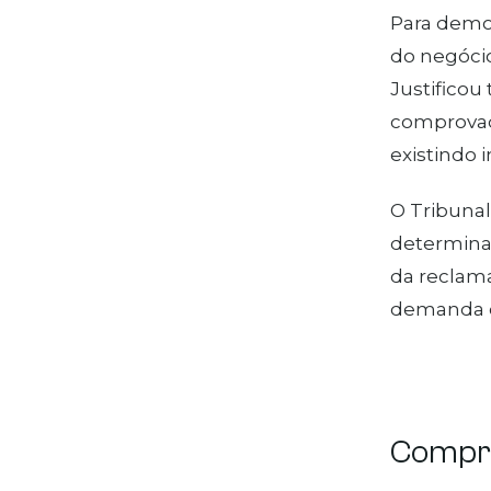
Para demon
do negócio
Justificou
comprovado
existindo i
O Tribunal
determinad
da reclama
demanda c
Compra