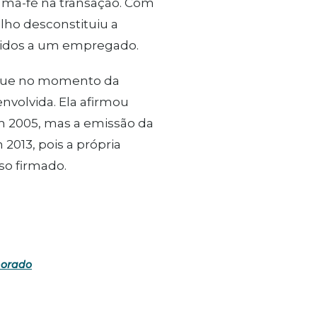
 má-fé na transação. Com
lho desconstituiu a
evidos a um empregado.
 que no momento da
nvolvida. Ela afirmou
m 2005, mas a emissão da
2013, pois a própria
o firmado.
horado