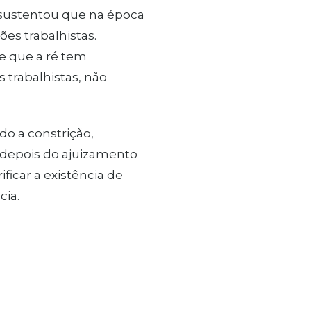
a sustentou que na época
es trabalhistas.
 e que a ré tem
 trabalhistas, não
do a constrição,
 depois do ajuizamento
ficar a existência de
cia.