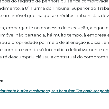
pois do registro de penhora ou se fica comprovada
dimento, a 8ª Turma do Tribunal Superior do Traba
 um imóvel que iria quitar créditos trabalhistas d
ona, embargante no processo de execução, alegou
imóvel não pertencia, há muito tempo, à empresa e
u a propriedade por meio de alienação judicial, e
de compra e venda só foi emitida definitivamente em 
 ré descumpriu cláusula contratual do compromiss
m:
dor tente burlar a cobrança, seu bem familiar pode ser pen