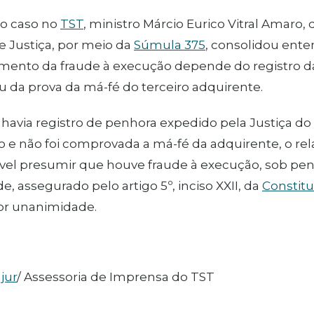
do caso no
TST
, ministro Márcio Eurico Vitral Amaro,
e Justiça, por meio da
Súmula 375
, consolidou ent
mento da fraude à execução depende do registro 
u da prova da má-fé do terceiro adquirente.
havia registro de penhora expedido pela Justiça d
do e não foi comprovada a má-fé da adquirente, o re
ível presumir que houve fraude à execução, sob pena
e, assegurado pelo artigo 5º, inciso XXII, da
Constitu
or unanimidade.
jur
/ Assessoria de Imprensa do TST