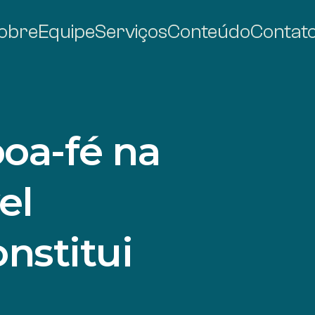
obre
Equipe
Serviços
Conteúdo
Contat
oa-fé na
el
nstitui