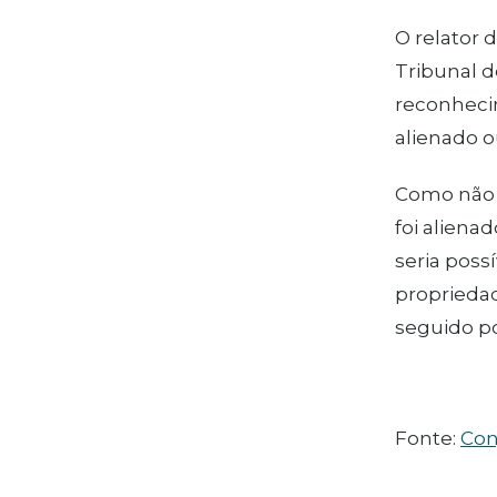
O relator 
Tribunal d
reconheci
alienado o
Como não 
foi aliena
seria poss
propriedad
seguido p
Fonte:
Con