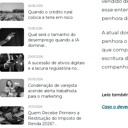
vendido de
26.06.2026
esse enten
Quando o crédito rural
coloca a terra em risco
penhora de
15.06.2026
A atual d
Qual será o tamanho do
desemprego quando a IA
penhora o 
dominar…
que compro
29.05.2026
escritura 
A sucessão de ativos digitais
companhia
e a lacuna regulatória no…
05.05.2026
Condenação de varejista
acende alerta trabalhista
Leia també
para o marketing
Caso o deve
31.03.2026
Quem Recebe Primeiro a
Restituição do Imposto de
Renda 2026?…