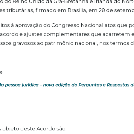
o do Reino Unido da Grã-Bretanha e Irlanda do Nort
s tributárias, firmado em Brasília, em 28 de setemb
itos à aprovação do Congresso Nacional atos que 
o acordo e ajustes complementares que acarretem 
os gravosos ao patrimônio nacional, nos termos da
m
da pessoa jurídica – nova edição do Perguntas e Respostas d
s objeto deste Acordo são: