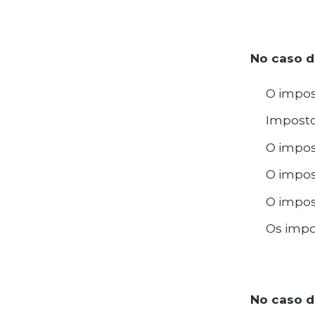
No caso d
O impos
Imposto
O impos
O impos
O impos
Os impo
No caso do