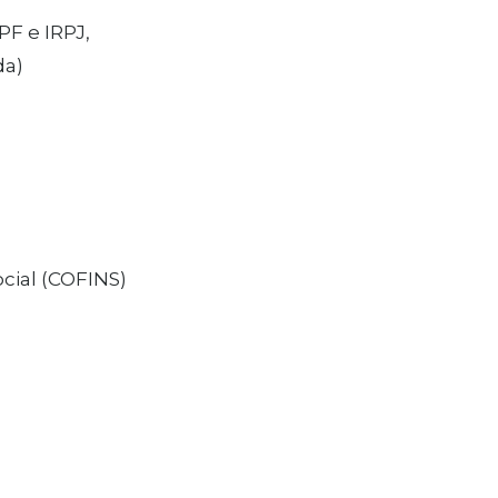
PF e IRPJ,
da)
cial (COFINS)