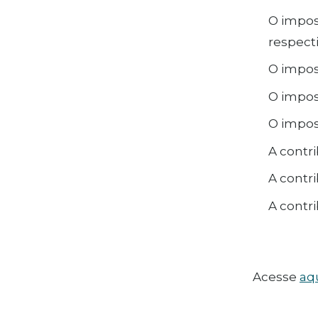
O impost
respect
O impost
O impos
O impost
A contri
A contr
A contri
Acesse
aq