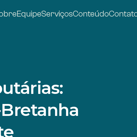
obre
Equipe
Serviços
Conteúdo
Contat
utárias:
-Bretanha
te