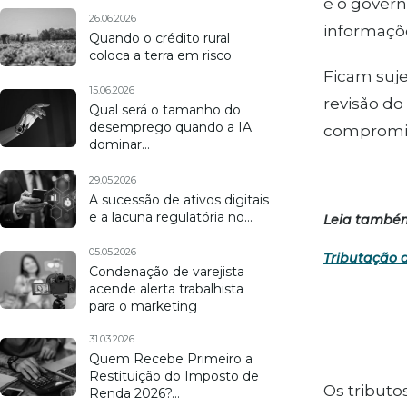
e o govern
26.06.2026
informaçõe
Quando o crédito rural
coloca a terra em risco
Ficam suje
15.06.2026
revisão d
Qual será o tamanho do
desemprego quando a IA
compromiss
dominar…
29.05.2026
A sucessão de ativos digitais
e a lacuna regulatória no…
Leia també
05.05.2026
Tributação 
Condenação de varejista
acende alerta trabalhista
para o marketing
31.03.2026
Quem Recebe Primeiro a
Restituição do Imposto de
Os tributo
Renda 2026?…