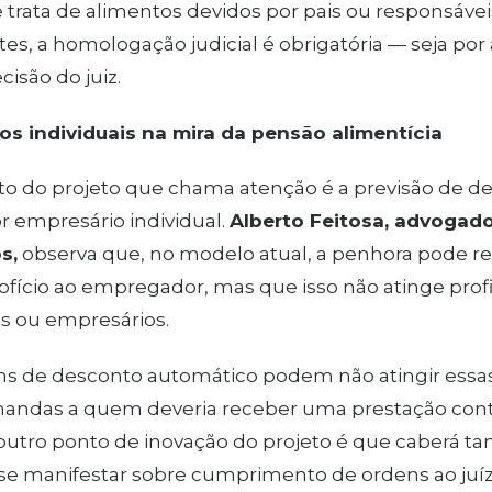
trata de alimentos devidos por pais ou responsáveis
es, a homologação judicial é obrigatória — seja por 
cisão do juiz.
os individuais na mira da pensão alimentícia
to do projeto que chama atenção é a previsão de 
r empresário individual.
Alberto Feitosa, advogado
s,
observa que, no modelo atual, a penhora pode rec
fício ao empregador, mas que isso não atinge profiss
 ou empresários.
ns de desconto automático podem não atingir essas
andas a quem deveria receber uma prestação contin
outro ponto de inovação do projeto é que caberá ta
 se manifestar sobre cumprimento de ordens ao juí