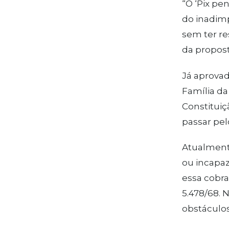
“O ‘Pix pe
do inadimp
sem ter re
da propost
Já aprovad
Família da
Constituiçã
passar pel
Atualment
ou incapaz
essa cobra
5.478/68. 
obstáculos