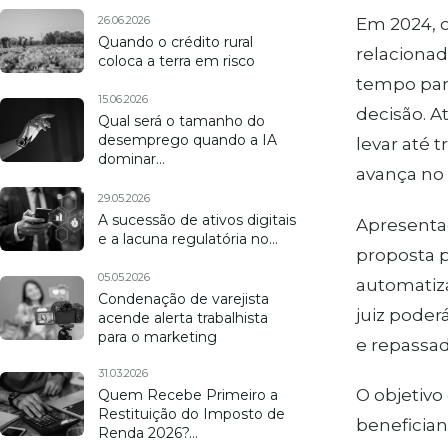
26.06.2026
Em 2024, o
Quando o crédito rural
relacionad
coloca a terra em risco
tempo para
15.06.2026
decisão. A
Qual será o tamanho do
desemprego quando a IA
levar até 
dominar…
avança no 
29.05.2026
A sucessão de ativos digitais
Apresenta
e a lacuna regulatória no…
proposta p
05.05.2026
automatiza
Condenação de varejista
juiz poder
acende alerta trabalhista
para o marketing
e repassad
31.03.2026
O objetivo
Quem Recebe Primeiro a
Restituição do Imposto de
beneficia
Renda 2026?…