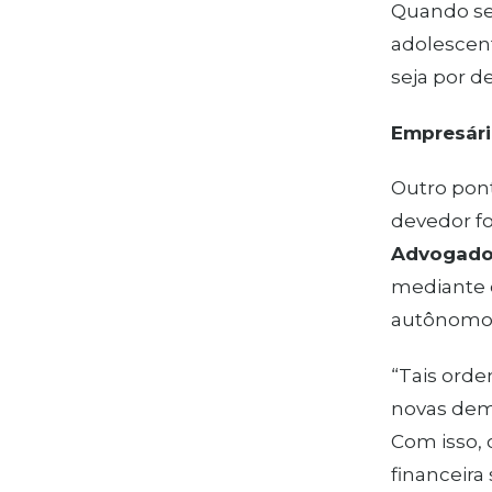
Quando se 
adolescent
seja por de
Empresári
Outro pon
devedor fo
Advogado
mediante o
autônomos
“Tais orde
novas dem
Com isso, 
financeira