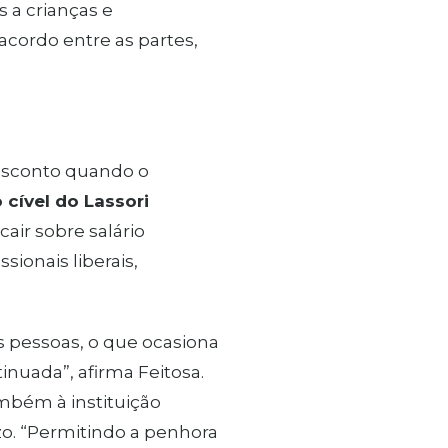
 a crianças e
acordo entre as partes,
desconto quando o
 cível do Lassori
air sobre salário
ionais liberais,
 pessoas, o que ocasiona
uada”, afirma Feitosa.
mbém à instituição
zo. “Permitindo a penhora