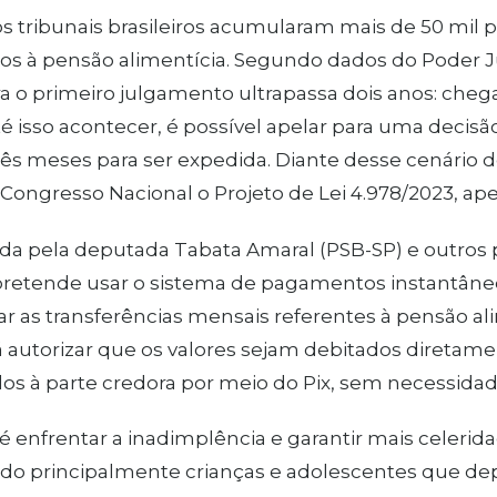
s tribunais brasileiros acumularam mais de 50 mil
os à pensão alimentícia. Segundo dados do Poder Ju
 o primeiro julgamento ultrapassa dois anos: cheg
té isso acontecer, é possível apelar para uma decisã
três meses para ser expedida. Diante desse cenário d
Congresso Nacional o Projeto de Lei 4.978/2023, ape
da pela deputada Tabata Amaral (PSB-SP) e outros 
retende usar o sistema de pagamentos instantâneos
r as transferências mensais referentes à pensão ali
á autorizar que os valores sejam debitados diretam
os à parte credora por meio do Pix, sem necessidad
 é enfrentar a inadimplência e garantir mais celerid
ndo principalmente crianças e adolescentes que d