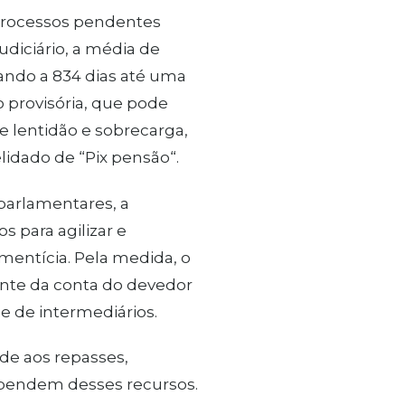
 processos pendentes
diciário, a média de
ando a 834 dias até uma
o provisória, que pode
e lentidão e sobrecarga,
lidado de “Pix pensão“.
parlamentares, a
 para agilizar e
mentícia. Pela medida, o
ente da conta do devedor
e de intermediários.
ade aos repasses,
ependem desses recursos.