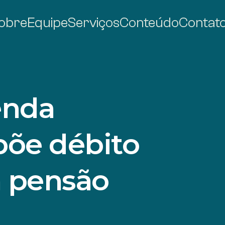
obre
Equipe
Serviços
Conteúdo
Contat
enda
põe débito
a pensão