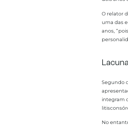
O relator 
uma das e
anos, “poi
personalid
Lacuna l
Segundo o 
apresentaç
integram 
litisconsór
No entanto,