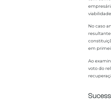
empresári
viabilidad
No caso an
resultante
constituiç
em primeir
Ao examina
voto do re
recuperaç
Suce​​s