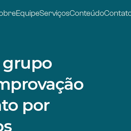
obre
Equipe
Serviços
Conteúdo
Contat
 grupo
mprovação
to por
os