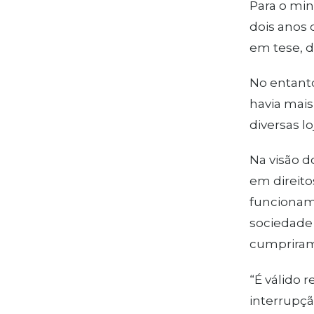
Para o min
dois anos 
em tese, d
No entanto
havia mais
diversas l
Na visão d
em direit
funcioname
sociedade
cumpriram 
“É válido 
interrupçã