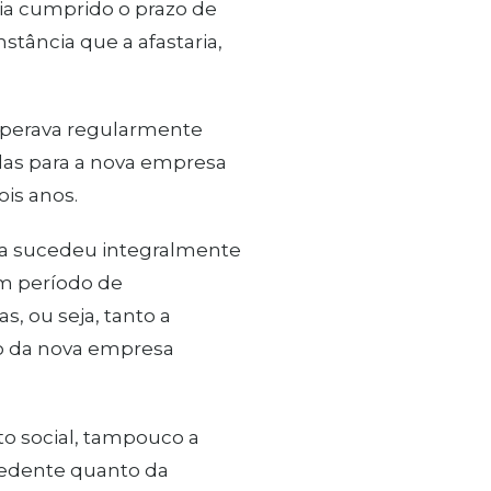
via cumprido o prazo de
nstância que a afastaria,
 operava regularmente
idas para a nova empresa
ois anos.
ida sucedeu integralmente
om período de
s, ou seja, tanto a
o da nova empresa
eto social, tampouco a
 cedente quanto da