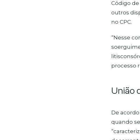
Código de 
outros dis
no CPC.
“Nesse con
soerguimen
litisconsó
processo r
União d
De acordo c
quando se 
“caracteri