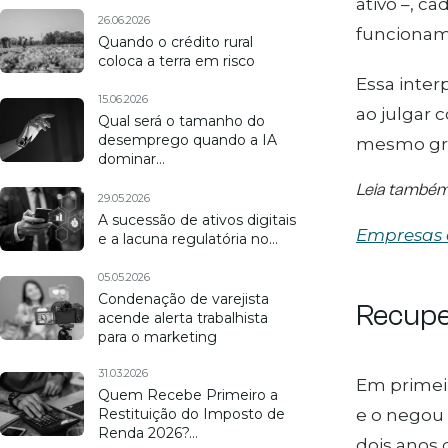
ativo –, c
26.06.2026
funcioname
Quando o crédito rural
coloca a terra em risco
Essa inter
15.06.2026
ao julgar 
Qual será o tamanho do
desemprego quando a IA
mesmo gr
dominar…
Leia também
29.05.2026
A sucessão de ativos digitais
Empresas 
e a lacuna regulatória no…
05.05.2026
Condenação de varejista
Recupe
acende alerta trabalhista
para o marketing
31.03.2026
Em primeir
Quem Recebe Primeiro a
Restituição do Imposto de
e o negou 
Renda 2026?…
dois anos 