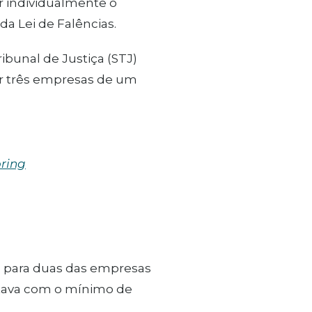
r individualmente o
a Lei de Falências.
ibunal de Justiça (STJ)
or três empresas de um
ring
do para duas das empresas
ntava com o mínimo de
.