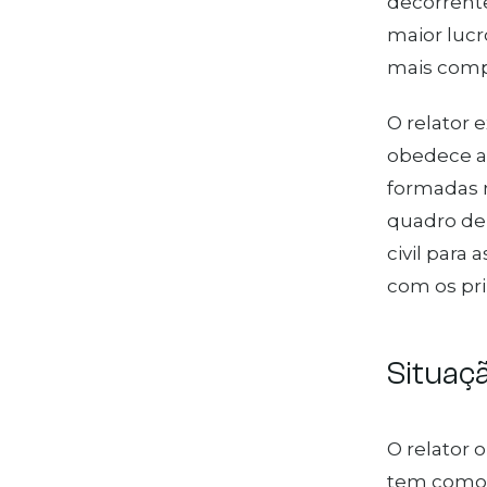
decorrente
maior lucr
mais comp
O relator 
obedece a 
formadas 
quadro de 
civil para
com os pri
Situaçã
O relator 
tem como o