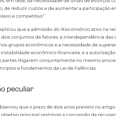
s, em tese, da necessidade de união de esforços c
o, de reduzir custos e de aumentar a participação
lexo e competitivo”.
explicou que a admissão do litisconsórcio ativo na re
dois conjuntos de fatores: a interdependência das r
nos grupos econômicos e a necessidade de supera
instabilidade econômico-financeira; e a autorização
 as partes litigarem conjuntamente no mesmo proce
ncípios e fundamentos da Lei de Falências.
o pecu​​liar
observou que o prazo de dois anos previsto no artigo
bjetivo principal restringir a concessão da recupe