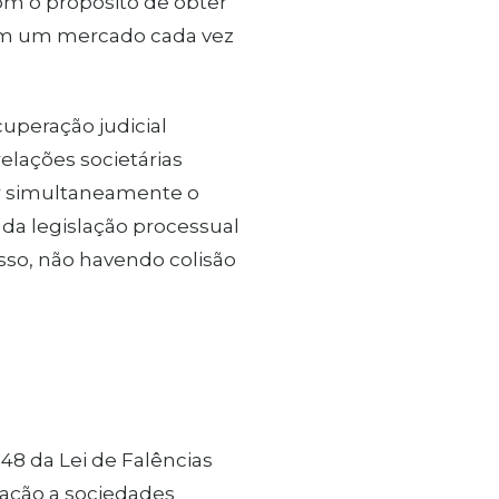
om o propósito de obter
 em um mercado cada vez
cuperação judicial
elações societárias
r simultaneamente o
 da legislação processual
sso, não havendo colisão
 48 da Lei de Falências
ração a sociedades