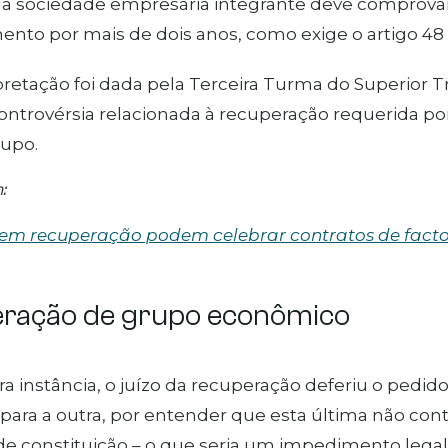
ada sociedade empresária integrante deve comprova
nto por mais de dois anos, como exige o artigo 48 d
pretação foi dada pela Terceira Turma do Superior Tr
controvérsia relacionada à recuperação requerida p
upo.
:
em recuperação podem celebrar contratos de facto
ração de grupo econômico
a instância, o juízo da recuperação deferiu o pedi
para a outra, por entender que esta última não co
de constituição – o que seria um impedimento legal