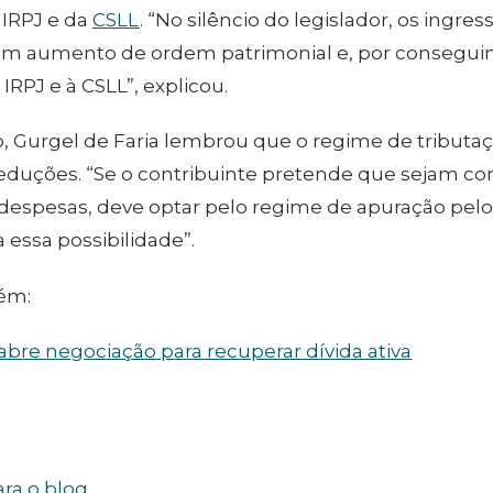
 IRPJ e da
CSLL
. “No silêncio do legislador, os ingres
m aumento de ordem patrimonial e, por conseguin
 IRPJ e à CSLL”, explicou.
, Gurgel de Faria lembrou que o regime de tributaçã
eduções. “Se o contribuinte pretende que sejam c
despesas, deve optar pelo regime de apuração pelo 
essa possibilidade”.
ém:
abre negociação para recuperar dívida ativa
ara o blog