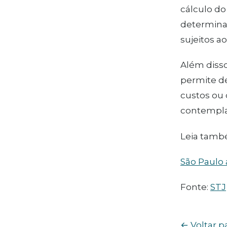
cálculo do
determina
sujeitos ao
Além disso
permite d
custos ou 
contempla 
Leia tamb
São Paulo 
Fonte:
STJ
← Voltar p