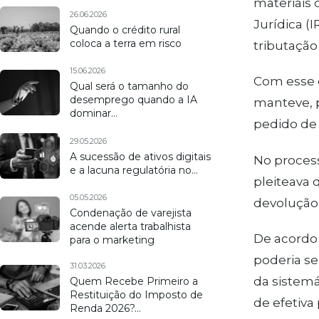
materiais 
26.06.2026
Jurídica (
Quando o crédito rural
coloca a terra em risco
tributação
15.06.2026
Com esse e
Qual será o tamanho do
desemprego quando a IA
manteve, p
dominar…
pedido de
29.05.2026
A sucessão de ativos digitais
No process
e a lacuna regulatória no…
pleiteava 
05.05.2026
devolução 
Condenação de varejista
acende alerta trabalhista
De acordo
para o marketing
poderia se
31.03.2026
da sistemá
Quem Recebe Primeiro a
Restituição do Imposto de
de efetiva
Renda 2026?…