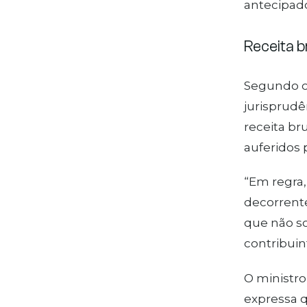
antecipado
Receita ​​
Segundo o 
jurisprudê
receita br
auferidos 
“Em regra,
decorrente
que não s
contribuin
O ministr
expressa q