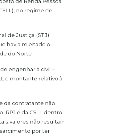
mposto de Renda Pessoa
(CSLL), no regime de
l de Justiça (STJ)
e havia rejeitado o
de do Norte.
de engenharia civil –
L o montante relativo à
e da contratante não
do IRPJ e da CSLL dentro
tais valores não resultam
sarcimento por ter