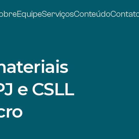
obre
Equipe
Serviços
Conteúdo
Contat
ateriais
RPJ e CSLL
cro